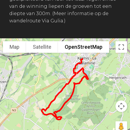
van de winning liepen de groeven tot een
diepte van 300m. (Meer informatie op de
wandelroute Via Gulia.)
Map
Satellite
OpenStreetMap